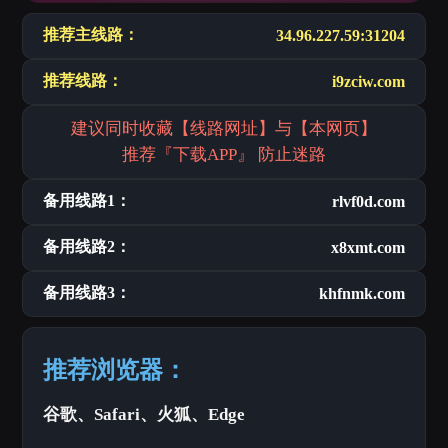
推荐主线路：
34.96.227.59:31204
推荐线路：
i9zciw.com
建议同时收藏【线路网址】与【本网页】
推荐『下载APP』 防止迷路
备用线路1：
rlvf0d.com
备用线路2：
x8xmt.com
备用线路3：
khfnmk.com
推荐浏览器：
谷歌、Safari、火狐、Edge